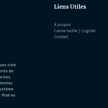
Liens Utiles
À propos
Caisse tactile | Logiciel
Contact
ques crée
vente de
rises,
tentes
 système
 final au